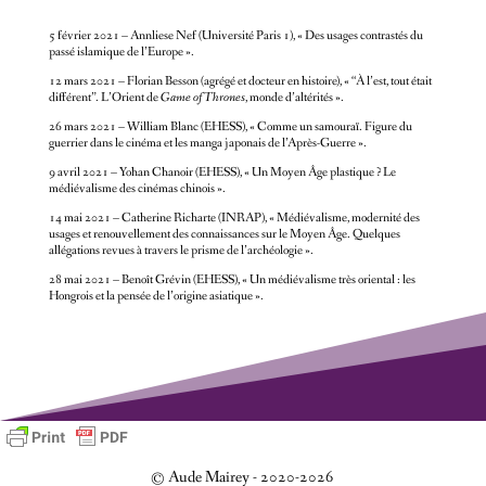
5 février 2021 – Annliese Nef (Université Paris 1), « Des usages contrastés du
passé islamique de l’Europe ».
12 mars 2021 – Florian Besson (agrégé et docteur en histoire), « “À l’est, tout était
différent”. L’Orient de
Game of Thrones
, monde d’altérités ».
26 mars 2021 – William Blanc (EHESS), « Comme un samouraï. Figure du
guerrier dans le cinéma et les manga japonais de l’Après-Guerre ».
9 avril 2021 – Yohan Chanoir (EHESS), « Un Moyen Âge plastique ? Le
médiévalisme des cinémas chinois ».
14 mai 2021 – Catherine Richarte (INRAP), « Médiévalisme, modernité des
usages et renouvellement des connaissances sur le Moyen Âge. Quelques
allégations revues à travers le prisme de l’archéologie ».
28 mai 2021 – Benoît Grévin (EHESS), « Un médiévalisme très oriental : les
Hongrois et la pensée de l’origine asiatique ».
© Aude Mairey - 2020-2026